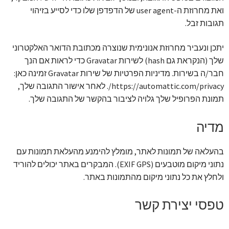
ואת מחרוזת ה-user agent של הדפדפן שלו כדי לסייע בזיהוי
זר מתוק
תגובות זבל.
בלונים בראשון לציון
יתכן ונעביר מחרוזת אנונימית שנוצרה מכתובת הדואר האלקטרוני
שלך (הנקראת גם hash) לשירות Gravatar כדי לראות אם הנך
מתנות בראשון לציון
חבר/ה בשירות. מדיניות הפרטיות של שירות Gravatar זמינה כאן:
https://automattic.com/privacy/. לאחר אישור התגובה שלך,
תשלום
תמונת הפרופיל שלך גלויה לציבור בהקשר של התגובה שלך.
מחירון משלוחי בלונים
מדיה
קטלוג מוצרים
בהעלאה של תמונות לאתר, מומלץ להימנע מהעלאת תמונות עם
נתוני מיקום מוטבעים (EXIF GPS). המבקרים באתר יכולים להוריד
בלוג
ולחלץ את כל נתוני מיקום מהתמונות באתר.
טפסי יצירת קשר