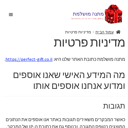
דלג
לדלג
לתוכן
לניווט
עמוד הבית
מדיניות פרטיות
מדיניות פרטיות
בית
הרחב
מתנה מושלמת כתובת האתר שלנו היא:
https://perfect-gift.co.il
.
בלונים
את
מה המידע האישי שאנו אוספים
תפריט
הצעות נישואין
הילד
ומדוע אנחנו אוספים אותו
הרחב
מתנות מקוריות
את
תפריט
הרחב
תגובות
מתנות ליולדת
הילד
את
תפריט
כאשר המבקרים משאירים תגובות באתר אנו אוספים את הנתונים
פרחים
הילד
המוצגים בטופס התגובה, ובנוסף גם את כתובת ה-IP של המבקר,