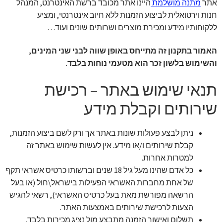
אתר
מתנה מושלמת
היינו אתר מכובד ברשת האינטרנט, המנהל
זר מתוק
חנות וירטואלית לביצוע הזמנות ללא חיוב אינטרנטי, ומציע
ללקוחותיו מידע ומכירת מוצרים ושרותים שונים ועוד…
בלונים בראשון לציון
האמור בתקנון זה מתייחס באופן שווה לבני שני המינים,
והשימוש בלשון זכר הוא מטעמי נוחות בלבד.
מתנות בראשון לציון
תנאי שימוש באתר – רכישת
תשלום
שירותים וקבלת מידע
מחירון משלוחי בלונים
ניתן לבצע פעולות שונות באתר אך ורק לשם ביצוע הזמנות,
קטלוג מוצרים
קבלת שירותים ו/או מידע. אין לעשות שימוש באתר זה
למטרות אחרות.
כל אדם שהינו מעל גיל 18 שנים וברשותו כרטיס אשראי תקף
בלוג
של אחת מחברות האשראי הפעילות בישראל\חול (או בעל
הרשאה מפורשת מאת בעל כרטיס האשראי), רשאי להגיש
הצעות לרכישת שירותים באמצעות האתר.
תשלום ואישור הזמנה מתבצע מול נציג מכירות בלבד.