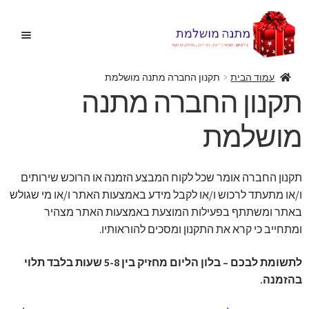
דלג
לדלג
לתוכן
לניווט
עמוד הבית
תקנון החברה מתנה מושלמת
תקנון החברה מתנה
בית
מושלמת
הרחב
בלונים
את
תפריט
תקנון החברה אומר שכל לקוח המבצע הזמנה או הרוכש שירותים
הצעות נישואין
הילד
ו/או מתעתד לרכוש ו/או לקבל מידע באמצעות האתר ו/או מי שגולש
באתר ומשתתף בפעילות המוצעת באמצעות האתר מצהיר
הרחב
מתנות מקוריות
ומתחייב כי קרא את התקנון ומסכים להוראותיו.
את
תפריט
הרחב
מתנות ליולדת
לתשומת לבכם – בלון הליום מחזיק בין 5-8 שעות בלבד תלוי
הילד
את
בהזמנה.
תפריט
פרחים
הילד