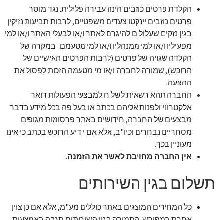
הקלדת פרטים כוזבים הינה עבירה פלילית. נגד מוסרי
פרטים כוזבים יינקטו צעדים משפטיים, לרבות תביעות נזיקין
בגין נזקים שעלולים להיגרם לאתר ו/או לבעלי האתר ו/או למי
מפעיליו ו/או למי ממנהליו ו/או למי מטעמם. במקרה של
הקלדה שגויה של פרטים (לרבות הפרטים האישיים של
הרוכש), שמורה לחברה ו/או מי מטעמה הזכות לפסול את
ההצעה.
החברה תהא רשאית לשלוח למבצעי הפעולות דואר
אלקטרוני ולפנות אליהם בכתב או בעל פה בכל מידע בדבר
מבצעים של החברה, חידושים באתר פרסומות מגופים
מסחריים נבחרים וכיו"ב, אלא אם יודיע הרוכש בכתב כי אינו
מעוניין בכך.
אין החברה מחויבת לאשר את הזמנה.
תשלום בגין השירותים
כל המחירים המוצגים באתר כוללים מע"מ, אלא אם כן צוין
אחרת במפורש. התמורה בגין השירותים תגבה באמצעות