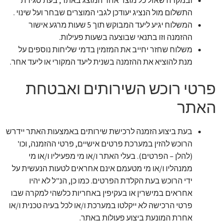
ובמקרה שאזל כל מוצר אחר המוצג באתר, בעת סגירת
התשלום מול הנציג יעודכן לגבי המוצרים שבחר ועל שינוי .
המשלוח יגיע ליעד המבוקש תוך 5 שעות מרגע אישור
ההזמנה וזו בתנאי שבוצעה בשעות פעילות.
משלוח שחזר יחייב את המזמין בדמי שליחות נוספים על
מנת להוציא את ההזמנה בשנית ליעד המקורי או ליעד אחר.
פרטי רוכש השירותים ואבטחת
האתר
בעת ביצוע הזמנה לרכישת שירותים באמצעות האתר יידרש
הרוכש להזין במערכת פרטים אישיים, פרטי ההזמנה, וכו'
(להלן – הפרטים). בעלי האתר ו/או מי מפעיליו ו/או מי
ממנהליו ו/או מי מטעמם אינם אחראים לטעות הנעשית על
ידי הרוכש בעת הקלדת הפרטים. כמו כן, הנ"ל לא יהיו
אחראים במישרין או בעקיפין באחריות כלשהי למקרה שבו
פרטי הרכישה לא ייקלטו במערכת ו/או לכל בעיה טכנית ו/או
אחרת המונעת ביצוע פעולות באתר.