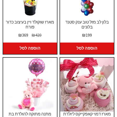
בלון לב מזל טוב ענק סטנד
מארז שוקולד ויין בעיצוב כדור
בלונים
פורח
המחיר
המחיר
₪
369
₪
420
₪
199
המקורי
הנוכחי
היה:
הוא:
הוספה לסל
הוספה לסל
₪369.
₪420.
מארז דמוי קאפקייקס ליולדת
מתנה מתוקה להולדת בת