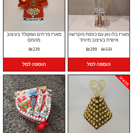
מארז בלו נאן עם כוסות והקדשה
מארז פרחים ושוקולד בעיצוב
אישית בעיצוב מיוחד
מהמם
המחיר
המחיר
₪
239
₪
299
₪
329
המקורי
הנוכחי
היה:
הוא:
הוספה לסל
הוספה לסל
₪299.
₪329.
מבצע!