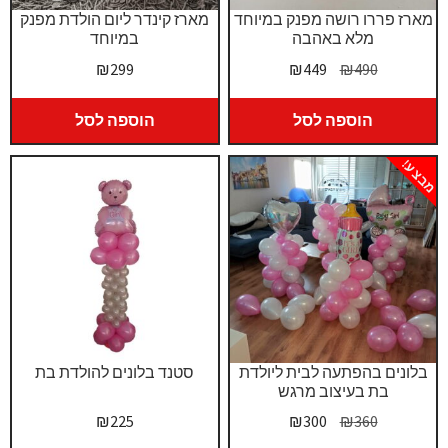
מארז פררו רושה מפנק במיוחד
מארז קינדר ליום הולדת מפנק
מלא באהבה
במיוחד
המחיר
המחיר
₪
299
₪
449
₪
490
המקורי
הנוכחי
היה:
הוא:
הוספה לסל
הוספה לסל
₪449.
₪490.
מבצע!
בלונים בהפתעה לבית ליולדת
סטנד בלונים להולדת בת
בת בעיצוב מרגש
המחיר
המחיר
₪
225
₪
300
₪
360
המקורי
הנוכחי