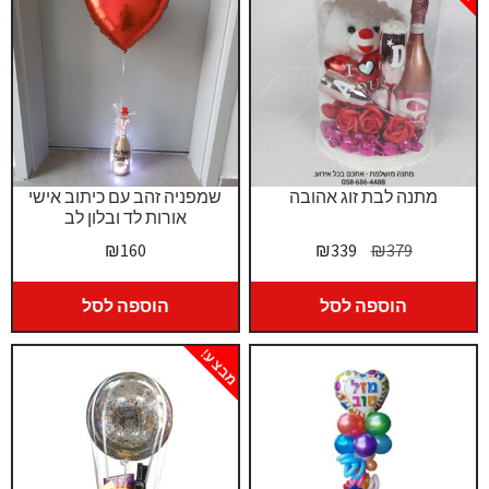
מתנה לבת זוג אהובה
שמפניה זהב עם כיתוב אישי
אורות לד ובלון לב
המחיר
המחיר
₪
160
₪
339
₪
379
המקורי
הנוכחי
היה:
הוא:
הוספה לסל
הוספה לסל
₪339.
₪379.
מבצע!