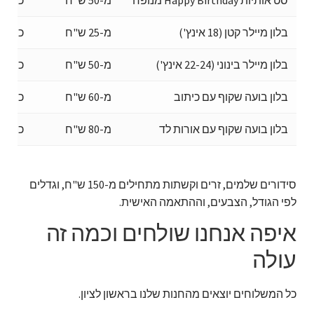
סט אותיות Happy Birthday מנופח
מ-50 ש"ח
כמה י
בלון מיילר קטן (18 אינץ')
מ-25 ש"ח
כמה י
בלון מיילר בינוני (22-24 אינץ')
מ-50 ש"ח
כמה י
בלון בועה שקוף עם כיתוב
מ-60 ש"ח
כמה י
בלון בועה שקוף עם אורות לד
מ-80 ש"ח
כמה י
סידורים שלמים, זרים וקשתות מתחילים מ-150 ש"ח, וגדלים
לפי הגודל, הצבעים, וההתאמה האישית.
איפה אנחנו שולחים וכמה זה
עולה
כל המשלוחים יוצאים מהחנות שלנו בראשון לציון.