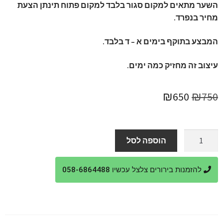
השער מתאים למקום סגור בלבד למקום פתוח תינתן הצעת
מחיר בנפרד.
המבצע בתוקף בימים א – ד בלבד.
עיצוב זה מחזיק כמה ימים.
המחיר
המחיר
₪
650
₪
750
המקורי
הנוכחי
היה:
הוא:
כמות
הוספה לסל
של
₪650.
₪750.
שער
להזמנות בירורים צלצל עכשיו 058-6864488
בלונים
לבת
מצווה