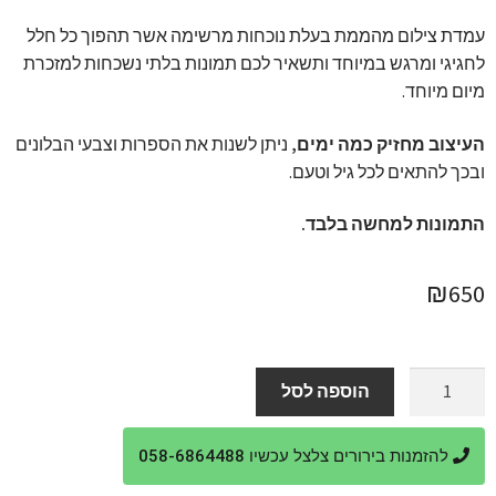
עמדת צילום מהממת בעלת נוכחות מרשימה אשר תהפוך כל חלל
לחגיגי ומרגש במיוחד ותשאיר לכם תמונות בלתי נשכחות למזכרת
מיום מיוחד.
העיצוב מחזיק כמה ימים,
ניתן לשנות את הספרות וצבעי הבלונים
ובכך להתאים לכל גיל וטעם.
התמונות למחשה בלבד.
₪
650
כמות
הוספה לסל
של
שער
להזמנות בירורים צלצל עכשיו 058-6864488
בלונים
וספרות