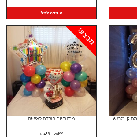
כחי
:
הוספה לסל
₪3
מבצע!
 מתוק ומרגש
מתנת יום הולדת לאישה
המחיר
המחיר
₪
459
₪
499