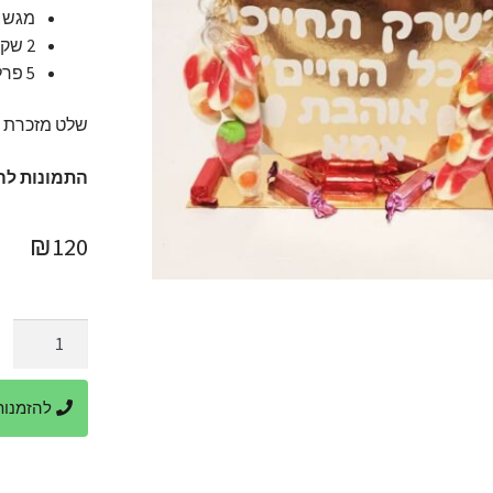
מגש קרט
2 שקיות סוכריות גומי בכל שקית מוצמדות לצדי השלט (20 י'ח בסה"כ).
5 פרלינים משוקולד איכותי להשלמת החוויה.
שלט מזכרת א
התמונות לה
₪
120
כמות
של
שלט
להזמנות ביר
יום
הולדת
אישי