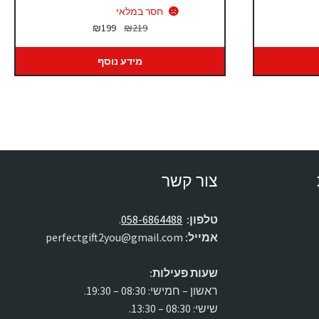
חסר במלאי
המחיר
המחיר
₪
199
₪
219
המקורי
הנוכחי
היה:
הוא:
מידע נוסף
₪199.
₪219.
צור קשר
טלפון:
058-6864488
.
אמייל:
perfectgift2you@gmail.com
שעות פעילות:
ראשון – חמישי: 08:30 – 19:30.
שישי: 08:30 – 13:30.