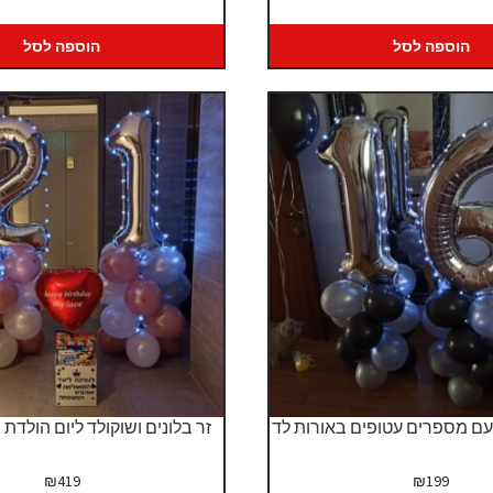
המקורי
הנו
היה:
הוא
הוספה לסל
הוספה לסל
39.
₪389.
עם מספרים עטופים באורות לד
זר בלונים ושוקולד ליום הולדת
₪
419
₪
199