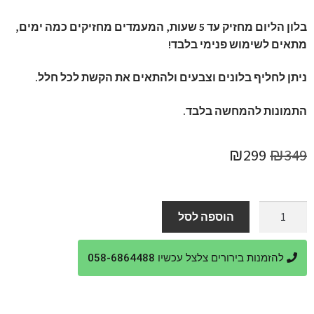
בלון הליום מחזיק עד 5 שעות, המעמדים מחזיקים כמה ימים,
מתאים לשימוש פנימי בלבד!
ניתן לחליף בלונים וצבעים ולהתאים את הקשת לכל חלל.
התמונות להמחשה בלבד.
המחיר
המחיר
₪
299
₪
349
המקורי
הנוכחי
היה:
הוא:
כמות
הוספה לסל
של
₪299.
₪349.
קשת
להזמנות בירורים צלצל עכשיו 058-6864488
בלונים
ליום
הולדת