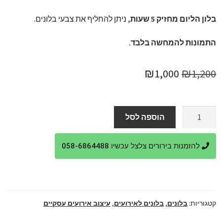
בלון הליום מחזיק 5 שעות,
ניתן להחליף את צבעי בלונים.
התמונות להמחשה בלבד.
המחיר
המחיר
₪
1,000
₪
1,200
המקורי
הנוכחי
היה:
הוא:
כמות
הוספה לסל
של
₪1,000.
₪1,200.
קישוט
להזמנות בירורים צלצל עכשיו 058-6864488
משרד
בבלונים
קטגוריות:
בלונים
,
בלונים לאירועים
,
עיצוב אירועים עסקיים