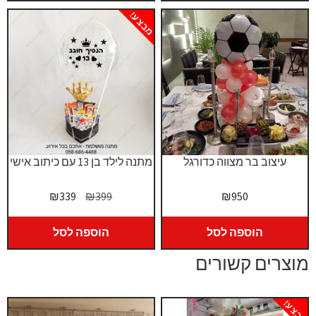
₪1,550.
₪1,650.
מבצע!
עיצוב בר מצווה כדורגל
מתנה לילד בן 13 עם כיתוב אישי
המחיר
המחיר
₪
339
₪
399
₪
950
המקורי
הנוכחי
היה:
הוא:
הוספה לסל
הוספה לסל
₪339.
₪399.
מוצרים קשורים
מבצע!