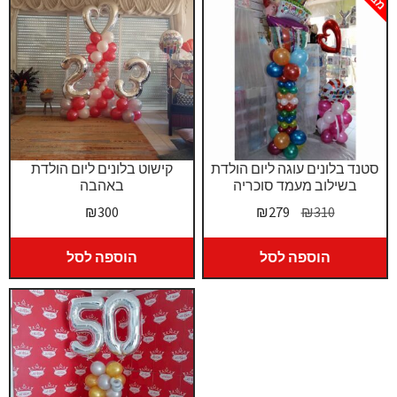
סטנד בלונים עוגה ליום הולדת
קישוט בלונים ליום הולדת
בשילוב מעמד סוכריה
באהבה
המחיר
המחיר
₪
300
₪
279
₪
310
המקורי
הנוכחי
היה:
הוא:
הוספה לסל
הוספה לסל
₪279.
₪310.