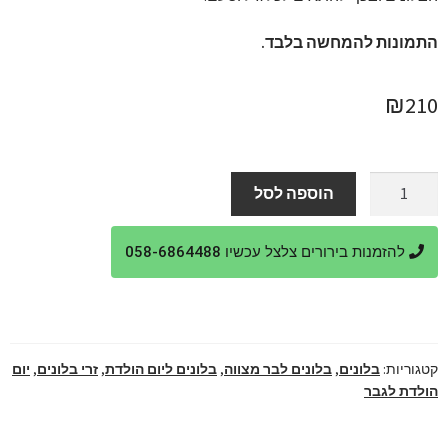
התמונות להמחשה בלבד.
₪
210
כמות
הוספה לסל
של
קישוט
להזמנות בירורים צלצל עכשיו 058-6864488
בלונים
קטן
לבר
מצווה
קטגוריות:
בלונים
,
בלונים לבר מצווה
,
בלונים ליום הולדת
,
זרי בלונים
,
יום
הולדת לגבר