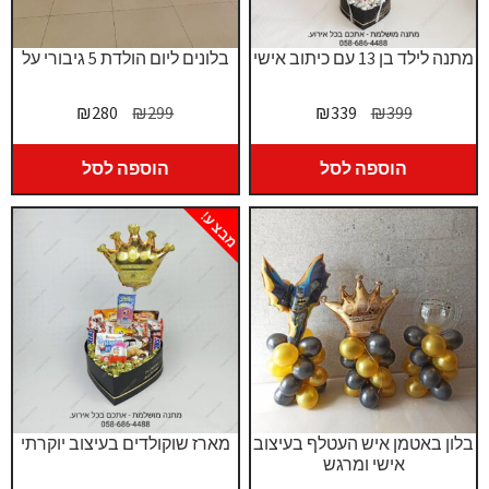
מתנה לילד בן 13 עם כיתוב אישי
בלונים ליום הולדת 5 גיבורי על
המחיר
המחיר
המחיר
המחיר
₪
280
₪
299
₪
339
₪
399
המקורי
הנוכחי
המקורי
הנוכחי
היה:
הוא:
היה:
הוא:
הוספה לסל
הוספה לסל
₪280.
₪299.
₪339.
₪399.
מבצע!
בלון באטמן איש העטלף בעיצוב
מארז שוקולדים בעיצוב יוקרתי
אישי ומרגש