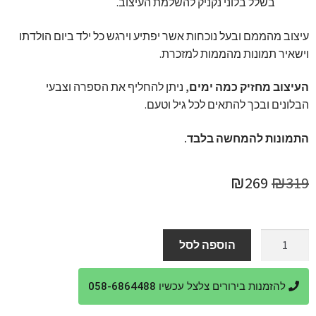
בשלל בלוני נקניק להשלמת העיצוב.
עיצוב מהממם ובעל נוכחות אשר יפתיע וירגש כל ילד ביום הולדתו
וישאיר תמונות מהממות למזכרת.
העיצוב מחזיק כמה ימים,
ניתן להחליף את הספרה וצבעי
הבלונים ובכך להתאים לכל גיל וטעם.
התמונות להמחשה בלבד.
המחיר
המחיר
₪
269
₪
319
המקורי
הנוכחי
היה:
הוא:
כמות
הוספה לסל
של
₪269.
₪319.
קישוט
להזמנות בירורים צלצל עכשיו 058-6864488
בלונים
סמי