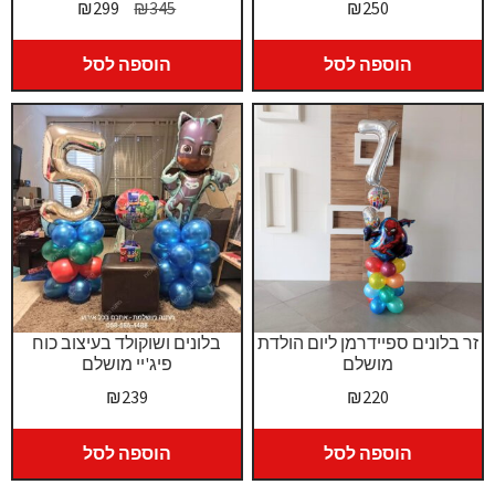
המחיר
המחיר
₪
299
₪
345
₪
250
המקורי
הנוכחי
היה:
הוא:
הוספה לסל
הוספה לסל
₪299.
₪345.
זר בלונים ספיידרמן ליום הולדת
בלונים ושוקולד בעיצוב כוח
מושלם
פיג'יי מושלם
₪
239
₪
220
הוספה לסל
הוספה לסל