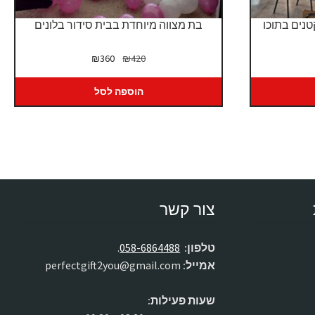
טנים בתוכו
בת מצווה מיוחדת בבית סידור בלונים
המחיר
המחיר
₪
360
₪
420
המקורי
הנוכחי
היה:
הוא:
הוספה לסל
₪360.
₪420.
צור קשר
טלפון:
058-6864488
.
אמייל:
perfectgift2you@gmail.com
שעות פעילות: