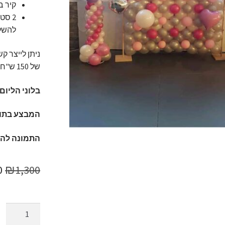
קיר בלונים מע
להשלמ
ניתן לייצר 
של 150 ש"ח.
בלוני הליום מחז
המבצע בתוק
התמונה לה
ה
0
₪
1,300
ה
ה
כמות
של
.