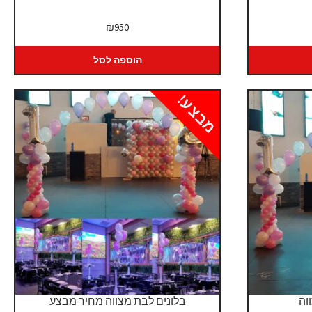
יר
₪
950
כחי
:
הוספה לסל
₪6
מבצע!
וה
בלונים לבת מצווה מחיר מבצע