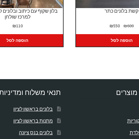
קשת בלונים כתר
בלון שקוף עם כיתוב ובלונים ק
למרכז שולחן
המחיר
המחיר
₪
110
₪
550
₪
600
המקורי
הנוכחי
היה:
הוא:
הוספה לסל
הוספה לסל
₪550.
₪600.
מוצרים
תנאי משלוח ומדיניות
בלונים בראשון לציון
וריות
מתנות בראשון לציון
ולדת
בלונים בנס ציונה