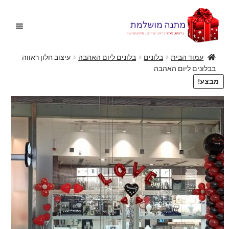
דלג
לדלג
לתוכן
לניווט
עמוד הבית
בלונים
בלונים ליום האהבה
עיצוב חלון ראווה
בבלונים ליום האהבה
בית
מבצע!
הרחב
בלונים
את
תפריט
הצעות נישואין
הילד
הרחב
מתנות מקוריות
את
תפריט
הרחב
מתנות ליולדת
הילד
את
תפריט
פרחים
הילד