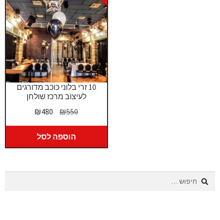
10 זרי בלוני כוכב מדורגים
לעיצוב מרכז שולחן
המחיר
המחיר
₪
480
₪
550
המקורי
הנוכחי
היה:
הוא:
הוספה לסל
₪480.
₪550.
חיפוש: