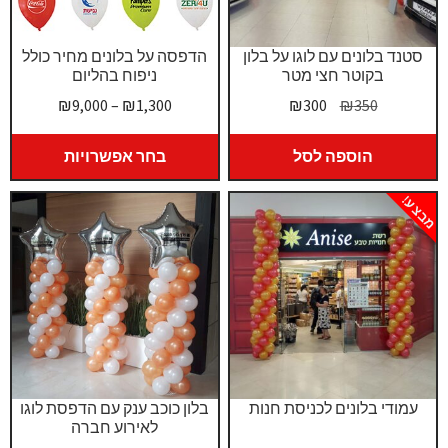
סטנד בלונים עם לוגו על בלון
הדפסה על בלונים מחיר כולל
בקוטר חצי מטר
ניפוח בהליום
המחיר
המחיר
טווח
₪
9,000
–
₪
1,300
₪
300
₪
350
המקורי
הנוכחי
מחירים:
היה:
הוא:
הוספה לסל
בחר אפשרויות
₪350.
₪300.
עד
מבצע!
עמודי בלונים לכניסת חנות
בלון כוכב ענק עם הדפסת לוגו
לאירוע חברה