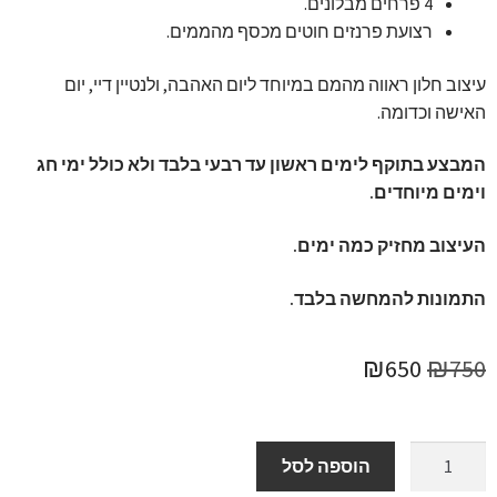
4 פרחים מבלונים.
רצועת פרנזים חוטים מכסף מהממים.
עיצוב חלון ראווה מהמם במיוחד ליום האהבה, ולנטיין דיי, יום
האישה וכדומה.
המבצע בתוקף לימים ראשון עד רבעי בלבד ולא כולל ימי חג
וימים מיוחדים.
העיצוב מחזיק כמה ימים.
התמונות להמחשה בלבד.
המחיר
המחיר
₪
650
₪
750
המקורי
הנוכחי
היה:
הוא:
כמות
הוספה לסל
של
₪650.
₪750.