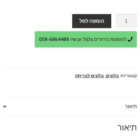
כמות
הוספה לסל
של
עיצוב
להזמנות בירורים צלצל עכשיו 058-6864488
בלונים
מושלם
לבריתה
קטגוריות:
בלונים
,
בלונים לבריתה
תיאור
תיאור