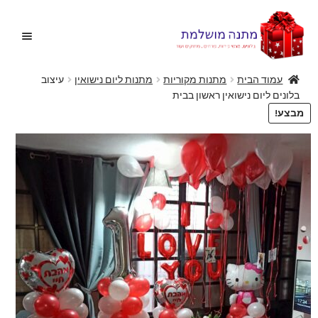
דלג
לדלג
לתוכן
לניווט
עמוד הבית
מתנות מקוריות
מתנות ליום נישואין
עיצוב
בלונים ליום נישואין ראשון בבית
בית
מבצע!
הרחב
בלונים
את
תפריט
הצעות נישואין
הילד
הרחב
מתנות מקוריות
את
תפריט
הרחב
מתנות ליולדת
הילד
את
תפריט
פרחים
הילד