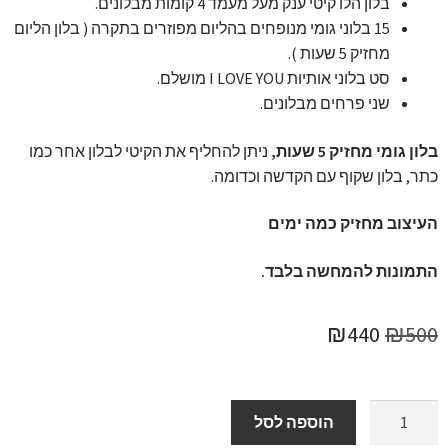
בלון הלו קיטי ענק מעל מעמד 4 קומות מבלונים.
15 בלוני גומי מנופחים בהליום מפוזרים בתקרה ( בלון הליום
מחזיק 5 שעות ).
סט בלוני אותיות I LOVE YOU מושלם.
שני פרחים מבלונים.
בלון גומי מחזיק 5 שעות,
ניתן להחליף את הקיטי לבלון אחר כמו
כתר, בלון שקוף עם הקדשה וכדומה.
העיצוב מחזיק כמה ימים
התמונות להמחשה בלבד.
המחיר
המחיר
₪
440
₪
500
המקורי
הנוכחי
היה:
הוא:
כמות
הוספה לסל
של
₪440.
₪500.