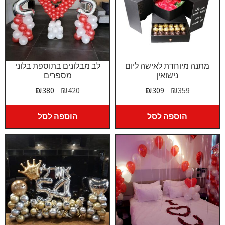
מתנה מיוחדת לאישה ליום
לב מבלונים בתוספת בלוני
נישואין
מספרים
המחיר
המחיר
המחיר
המחיר
₪
380
₪
420
₪
309
₪
359
המקורי
הנוכחי
המקורי
הנוכחי
היה:
הוא:
היה:
הוא:
הוספה לסל
הוספה לסל
₪380.
₪420.
₪309.
₪359.