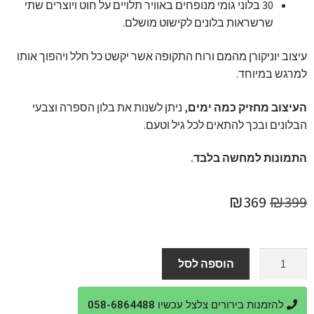
30 בלוני גומי מנופחים באוויר תלויים על חוט ויוצרים שתי
שרשראות בלונים לקישוט מושלם.
עיצוב יוניקורן מהמם ורוח התקופה אשר יקשט כל חלל ויהפוך אותו
למרגש במיוחד.
העיצוב מחזיק כמה ימים,
ניתן לשנות את בלון הספרה וצבעי
הבלונים ובכך להתאים לכל גיל וטעם.
התמונות למחשה בלבד.
המחיר
המחיר
₪
369
₪
399
המקורי
הנוכחי
היה:
הוא:
כמות
הוספה לסל
של
₪369.
₪399.
עיצוב
להזמנות בירורים צלצל עכשיו 058-6864488
בלונים