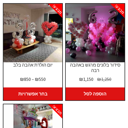
מבצע!
מבצע!
סידור בלונים מרגש באהבה
יום הולדת אהבה בלב
רבה
המחיר
המחיר
טווח
₪
850
–
₪
550
₪
1,150
₪
1,250
המקורי
הנוכחי
מחירים:
היה:
הוא:
הוספה לסל
בחר אפשרויות
₪1,250.
₪1,150.
עד
מבצע!