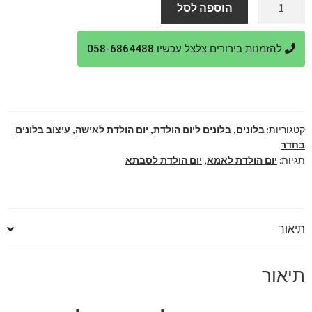
כמות
הוספה לסל
של
₪1,500.
₪1,650.
סידור
להזמנות בירורים צלצל עכשיו 058-6864488
יום
הולדת
60
לאמא
בסלון
קטגוריות:
בלונים
,
בלונים ליום הולדת
,
יום הולדת לאישה
,
עיצוב בלונים
בחדר
תגיות:
יום הולדת לאמא
,
יום הולדת לסבתא
תיאור
תיאור