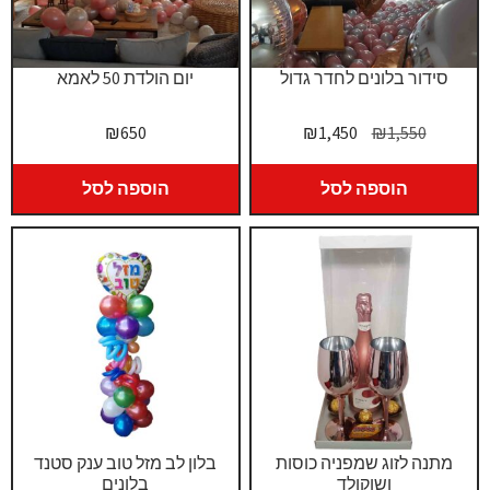
סידור בלונים לחדר גדול
יום הולדת 50 לאמא
המחיר
המחיר
₪
650
₪
1,450
₪
1,550
המקורי
הנוכחי
היה:
הוא:
הוספה לסל
הוספה לסל
₪1,450.
₪1,550.
מתנה לזוג שמפניה כוסות
בלון לב מזל טוב ענק סטנד
ושוקולד
בלונים