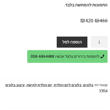
התמונות להמחשה בלבד.
המחיר
המחיר
₪
420
₪
450
המקורי
הנוכחי
היה:
הוא:
כמות
הוספה לסל
של
₪420.
₪450.
סידור
להזמנות בירורים צלצל עכשיו 058-6864488
בלונים
מפואר
ליום
הולדת
קטגוריות:
בלונים
,
בלונים ליום הולדת
,
יום הולדת לאישה
,
עיצוב בלונים
בחדר