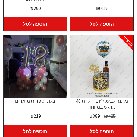
₪
290
₪
419
הוספה לסל
הוספה לסל
מבצע!
מתנה לבעל ליום הולדת 40
בלוני ספרות מוארים
מרגש במיוחד
המחיר
המחיר
₪
219
₪
389
₪
425
המקורי
הנוכחי
היה:
הוא:
הוספה לסל
הוספה לסל