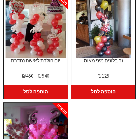
זר בלונים מיני מאוס
יום הולדת לאישה נהדרת
המחיר
המחיר
₪
450
₪
540
₪
125
המקורי
הנוכחי
היה:
הוא:
הוספה לסל
הוספה לסל
₪450.
₪540.
מבצע!