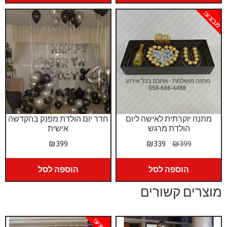
₪389.
₪425.
מבצע!
מתנה יוקרתית לאישה ליום
חדר יום הולדת מפנק בהקדשה
הולדת מרגש
אישית
המחיר
המחיר
₪
399
₪
339
₪
399
המקורי
הנוכחי
היה:
הוא:
הוספה לסל
הוספה לסל
₪339.
₪399.
מוצרים קשורים
מבצע!