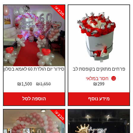
מבצע!
פרחים מתוקים בקופסת לב
סידור יום הולדת 60 לאמא בסלון
חסר במלאי
המחיר
המחיר
₪
1,500
₪
1,650
₪
299
המקורי
הנוכחי
היה:
הוא:
מידע נוסף
הוספה לסל
₪1,500.
₪1,650.
מבצע!