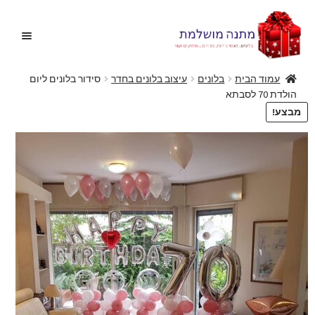
דלג
לדלג
לתוכן
לניווט
עמוד הבית
בלונים
עיצוב בלונים בחדר
סידור בלונים ליום
הולדת 70 לסבתא
בית
מבצע!
הרחב
בלונים
את
תפריט
הצעות נישואין
הילד
הרחב
מתנות מקוריות
את
תפריט
הרחב
מתנות ליולדת
הילד
את
תפריט
פרחים
הילד