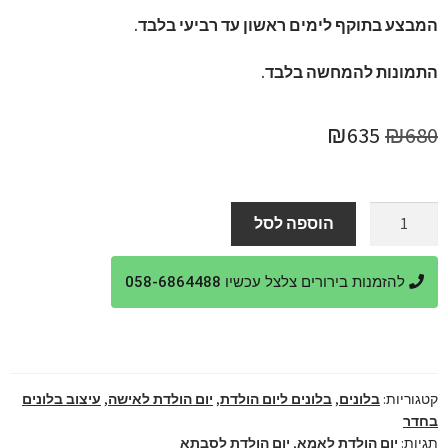
המבצע בתוקף לימים ראשון עד רביעי בלבד.
התמונות להמחשה בלבד.
המחיר
המחיר
₪
635
₪
680
המקורי
הנוכחי
היה:
הוא:
כמות
הוספה לסל
של
₪635.
₪680.
סידור
להזמנות בירורים צלצל עכשיו 058-6864488
בלונים
ליום
הולדת
70
לסבתא
קטגוריות:
בלונים
,
בלונים ליום הולדת
,
יום הולדת לאישה
,
עיצוב בלונים
בחדר
תגיות:
יום הולדת לאמא
,
יום הולדת לסבתא