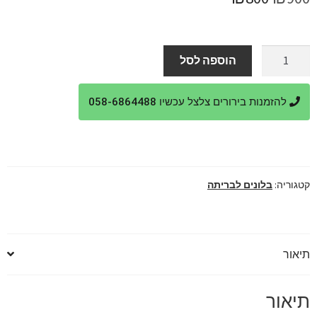
המקורי
הנוכחי
היה:
הוא:
כמות
הוספה לסל
של
₪800.
₪900.
סידור
להזמנות בירורים צלצל עכשיו 058-6864488
בלונים
מהמם
לבריתה
קטגוריה:
בלונים לבריתה
תיאור
תיאור