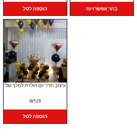
מחירים:
המקורי
הנוכחי
היה:
הוא:
בחר אפשרויות
הוספה לסל
עד
₪800.
₪750.
עיצוב חדר יום הולדת למלך שלי
₪
529
הוספה לסל