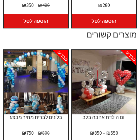
המחיר
המחיר
₪
350
₪
400
₪
280
המקורי
הנוכחי
היה:
הוא:
הוספה לסל
הוספה לסל
₪350.
₪400.
מוצרים קשורים
מבצע!
מבצע!
יום הולדת אהבה בלב
בלונים לברית מחיר מבצע
טווח
המחיר
המחיר
₪
750
₪
800
₪
850
–
₪
550