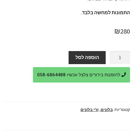
התמונות למחשה בלבד.
₪
280
כמות
הוספה לסל
של
סטנד
להזמנות בירורים צלצל עכשיו 058-6864488
בלוני
גלידה
אישי
ומרגש
קטגוריות:
בלונים
,
זרי בלונים