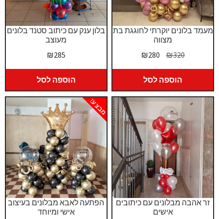
מעמד בלונים יוקרתי לחוגגת בת
בלון ענק עם כיתוב סטנד בלונים
מצווה
מעוצב
המחיר
המחיר
₪
285
₪
280
₪
320
המקורי
הנוכחי
היה:
הוא:
הוספה לסל
הוספה לסל
₪280.
₪320.
מבצע!
זר אהבה מבלונים עם כיתובים
הפתעה לאבא מבלונים בעיצוב
אישים
אישי ומיוחד