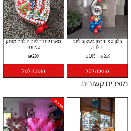
בלון ספיידרמן בעיצוב ליום
מארז קינדר ליום הולדת מפנק
הולדת
במיוחד
המחיר
המחיר
₪
299
₪
185
₪
219
המקורי
הנוכחי
היה:
הוא:
הוספה לסל
הוספה לסל
₪185.
₪219.
מוצרים קשורים
מבצע!