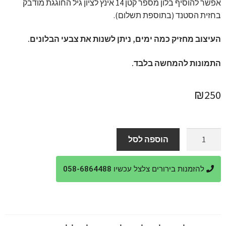
אפשר להוסיף בלון מספר קטן 14 אינץ לציון גיל החוגגת מודבק
בחזית הסטנד (בתוספת תשלום).
העיצוב מחזיק כמה ימים, ניתן לשנות את צבעי הבלונים.
התמונות להמחשה בלבד.
₪
250
כמות
הוספה לסל
של
סטנד
להזמנות בירורים צלצל עכשיו 058-6864488
בלונים
מלך
האריות
-
סימבה