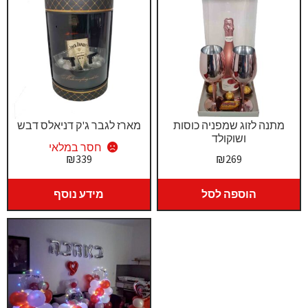
מתנה לזוג שמפניה כוסות
מארז לגבר ג'ק דניאלס דבש
ושוקולד
חסר במלאי
₪
339
₪
269
הוספה לסל
מידע נוסף