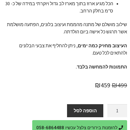
הכל מגיע ארוז בתוך מארז לב גדול ויוקרתי במידה של כ- 30
ס"מ בחלק הרחב.
שילוב מושלם של מתנה מהממת ועיצוב בלונים, הפתעה מושלמת
אשר תרגש כל אישה ביום הולדתה.
העיצוב מחזיק כמה ימים,
ניתן להחליף את צבעי הבלונים
ולהתאים לכל טעם.
התמונות להמחשה בלבד.
המחיר
המחיר
₪
459
₪
499
המקורי
הנוכחי
היה:
הוא:
כמות
הוספה לסל
של
₪459.
₪499.
מתנת
להזמנות בירורים צלצל עכשיו 058-6864488
יום