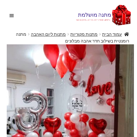
דלג
לדלג
לתוכן
לניווט
עמוד הבית
מתנות מקוריות
מתנות ליום האהבה
מתנה
רומנטית בשילוב חדר אהבה מבלונים
בית
הרחב
בלונים
את
תפריט
הצעות נישואין
הילד
הרחב
מתנות מקוריות
את
תפריט
הרחב
מתנות ליולדת
הילד
את
תפריט
פרחים
הילד