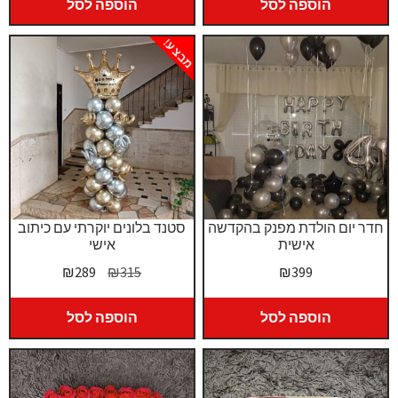
היה:
הוא:
הוספה לסל
הוספה לסל
₪379.
₪419.
מבצע!
חדר יום הולדת מפנק בהקדשה
סטנד בלונים יוקרתי עם כיתוב
אישית
אישי
המחיר
המחיר
₪
289
₪
315
₪
399
המקורי
הנוכחי
היה:
הוא:
הוספה לסל
הוספה לסל
₪289.
₪315.