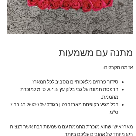
זר מתוק
בלונים בראשון לציון
מתנות בראשון לציון
מתנה עם משמעות
תשלום
אז מה מקבלים:
מחירון משלוחי בלונים
סידור פרחים מלאכותיים מסביב לכל המארז.
קטלוג מוצרים
הדפסת תמונה על גבי בלוק עץ 15*20 ס"מ למזכרת
מהממת.
בלוג
הכל מגיע בקופסת מארז קרטון בגודל של 26X20 בגובה 7
ס"מ.
מארז אישי שהוא מזכרת מהממת עם משמעות רבה אשר תנציח
רגע מיוחד של אהובים עליכם ביותר.