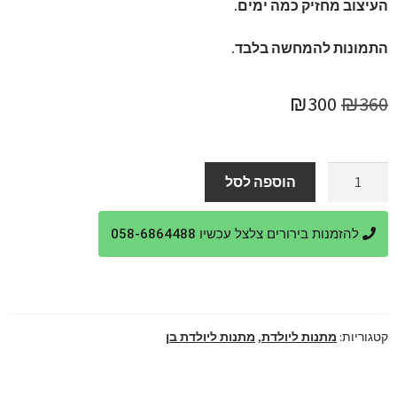
העיצוב מחזיק כמה ימים.
התמונות להמחשה בלבד.
המחיר
המחיר
₪
300
₪
360
המקורי
הנוכחי
היה:
הוא:
כמות
הוספה לסל
של
₪300.
₪360.
מתנה
להזמנות בירורים צלצל עכשיו 058-6864488
מקורית
ליולדת
קטגוריות:
מתנות ליולדת
,
מתנות ליולדת בן