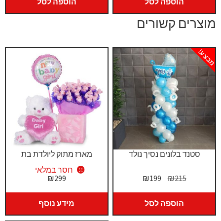
היה:
הוא:
הוספה לסל
הוספה לסל
₪300.
₪350.
מוצרים קשורים
מבצע!
סטנד בלונים נסיך נולד
מארז מתוק ליולדת בת
חסר במלאי
המחיר
המחיר
₪
299
₪
199
₪
215
המקורי
הנוכחי
היה:
הוא:
הוספה לסל
מידע נוסף
₪199.
₪215.