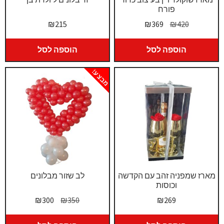
פורח
המחיר
המחיר
₪
215
₪
369
₪
420
המקורי
הנוכחי
היה:
הוא:
הוספה לסל
הוספה לסל
₪369.
₪420.
מבצע!
מארז שמפניה זהב עם הקדשה
לב שזור מבלונים
וכוסות
המחיר
המחיר
₪
300
₪
350
₪
269
המקורי
הנוכחי