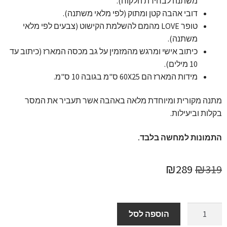
משתנה לבחירת הלקוח).
דובי אהבה קטן ומתוק (לפי מלאי משתנה).
טופר LOVE מהמם להשלמת הקישוט (צבעים לפי מלאי
משתנה).
כיתוב אישי ומרגש מהמזמין על גב מכסה המארז (כיתוב עד
10 מילים).
מידות המארז הם 60X25 ס"מ בגובה 10 ס"מ.
מתנה מקורית ומיוחדת מלאה באהבה אשר תעביר את המסר
בקלות וביעילות.
התמונות למחשה בלבד.
המחיר
המחיר
₪
289
₪
319
המקורי
הנוכחי
היה:
הוא:
כמות
הוספה לסל
של
₪289.
₪319.