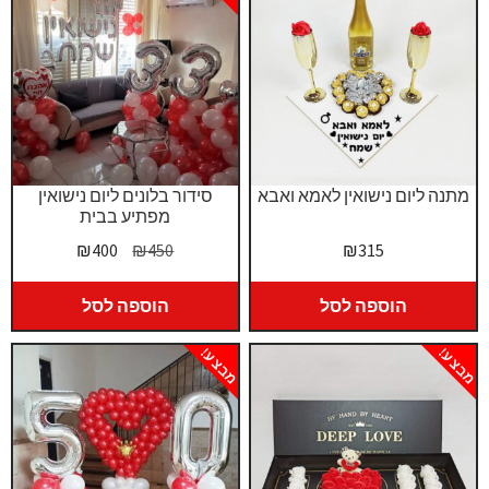
מתנה ליום נישואין לאמא ואבא
סידור בלונים ליום נישואין
מפתיע בבית
המחיר
המחיר
₪
400
₪
450
₪
315
המקורי
הנוכחי
היה:
הוא:
הוספה לסל
הוספה לסל
₪400.
₪450.
מבצע!
מבצע!