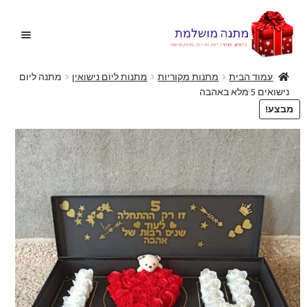
דלג
לדלג
לתוכן
לניווט
עמוד הבית
מתנות מקוריות
מתנות ליום נישואין
מתנה ליום
נישואים 5 מלא באהבה
בית
מבצע!
הרחב
בלונים
את
תפריט
הצעות נישואין
הילד
הרחב
מתנות מקוריות
את
תפריט
הרחב
מתנות ליולדת
הילד
את
תפריט
פרחים
הילד