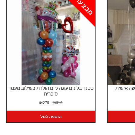
מבצע!
שה אישית
סטנד בלונים עוגה ליום הולדת בשילוב מעמד
סוכריה
המחיר
המחיר
₪
279
₪
310
המקורי
הנוכחי
היה:
הוא:
הוספה לסל
₪279.
₪310.