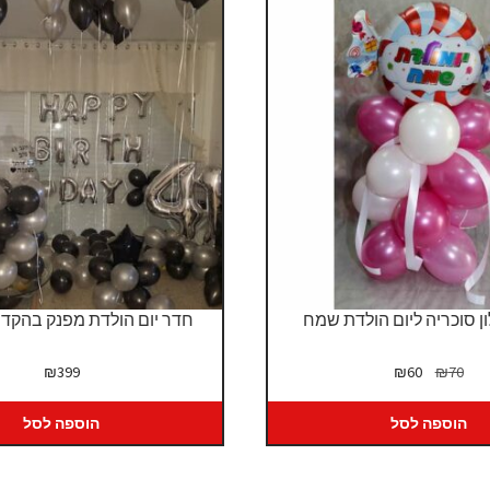
ן סוכריה ליום הולדת שמח
חדר יום הולדת מפנק בהקד
המחיר
המחיר
₪
399
₪
60
₪
70
המקורי
הנוכחי
היה:
הוא:
הוספה לסל
הוספה לסל
₪60.
₪70.