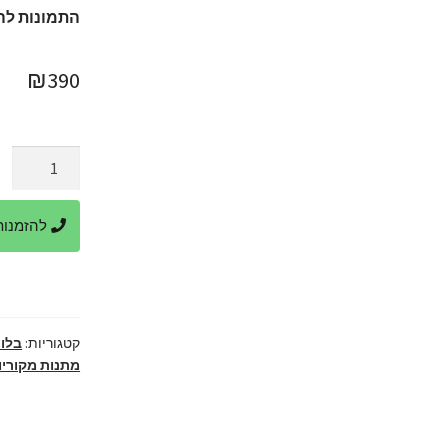
התמונות לה
₪
390
כמות
של
מתנה
להזמנות ביר
ליום
הולדת
18
-
בקבוק
קטגוריות:
בלונ
שמפניה
מתנות מקוריו
ועיצוב
בלונים
עם