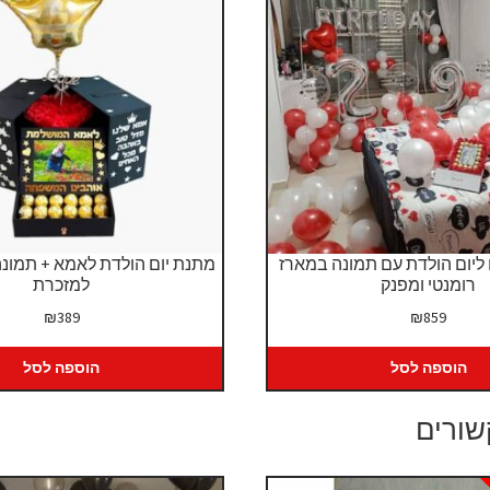
 ליום הולדת עם תמונה במארז
מתנת יום הולדת לאמא + תמונ
רומנטי ומפנק
למזכרת
₪
389
₪
859
הוספה לסל
הוספה לסל
שורים