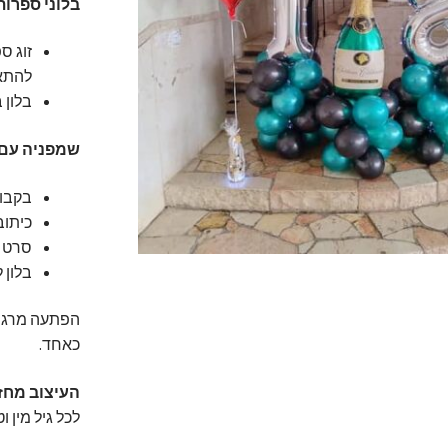
בלוני ספרות
להתאי
בלון בק
שמפניה עם כ
בקבוק
כיתוב אי
סרט א
בלון לב 18 אינץ מנופח בהליום מרחף מעל
כאחד.
העיצוב מחזי
לכל גיל מין ו