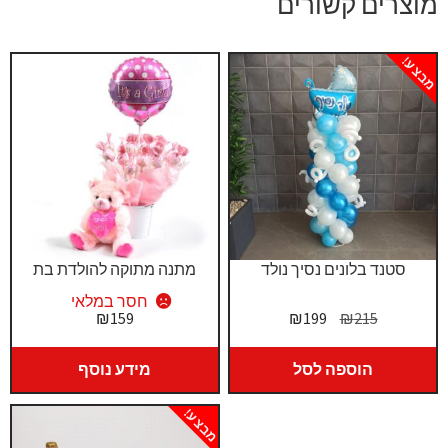
מוצרים קשורים
מבצע!
סטנד בלונים נסיך נולד
מתנה מתוקה להולדת בת
חסר במלאי
המחיר
המחיר
₪
159
₪
199
₪
215
המקורי
הנוכחי
היה:
הוא:
הוספה לסל
מידע נוסף
₪199.
₪215.
מבצע!