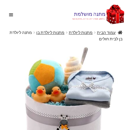
דלג
לדלג
לתוכן
לניווט
עמוד הבית
מתנות ליולדת
מתנות ליולדת בן
מתנה ליולדת
בן לבית חולים
בית
הרחב
בלונים
את
תפריט
הצעות נישואין
הילד
הרחב
מתנות מקוריות
את
תפריט
הרחב
מתנות ליולדת
הילד
את
תפריט
פרחים
הילד