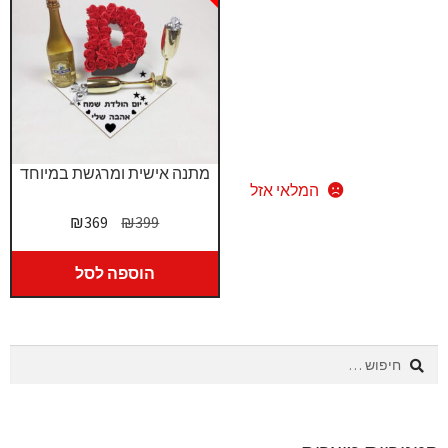
מתנה אישית ומרגשת במיוחד
המלאי אזל
המחיר
המחיר
₪
369
₪
399
המקורי
הנוכחי
היה:
הוא:
הוספה לסל
₪369.
₪399.
חיפוש: