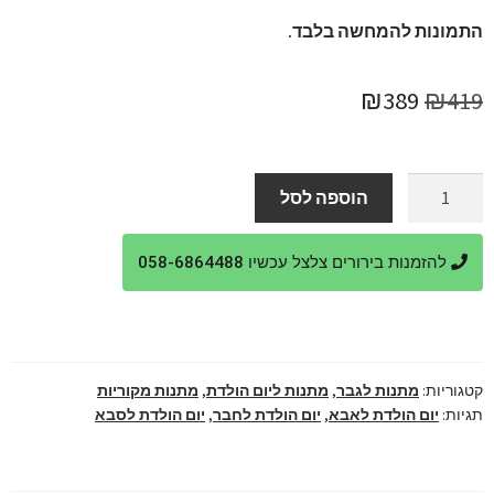
התמונות להמחשה בלבד.
המחיר
המחיר
₪
389
₪
419
המקורי
הנוכחי
היה:
הוא:
כמות
הוספה לסל
של
₪389.
₪419.
מתנה
להזמנות בירורים צלצל עכשיו 058-6864488
לגבר
בן
50
קטגוריות:
מתנות לגבר
,
מתנות ליום הולדת
,
מתנות מקוריות
תגיות:
יום הולדת לאבא
,
יום הולדת לחבר
,
יום הולדת לסבא