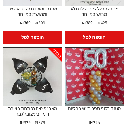
מתנה לבעל ליום הולדת 40
מתנת יומולדת לגבר אישית
מרגש במיוחד
ומרגשת במיוחד
המחיר
המחיר
המחיר
המחיר
₪
369
₪
399
₪
389
₪
425
המקורי
הנוכחי
המקורי
הנוכחי
היה:
הוא:
היה:
הוא:
הוספה לסל
הוספה לסל
₪369.
₪399.
₪389.
₪425.
מבצע!
סטנד בלוני ספרות 50 בהליום
מארז פצצה נפתחת בצורת
רימון בעיצוב לגבר
המחיר
המחיר
₪
329
₪
379
₪
225