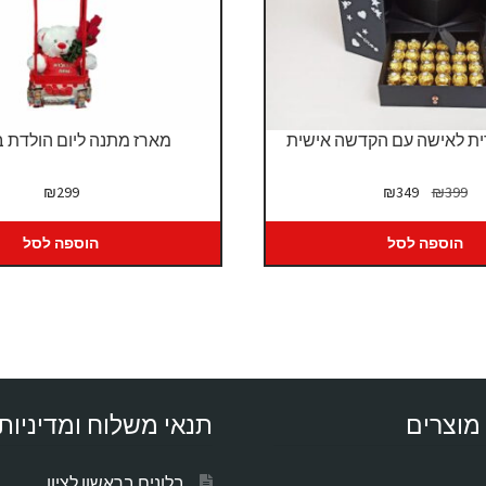
ית לאישה עם הקדשה אישית
מארז מתנה ליום הולדת 
המחיר
המחיר
₪
299
₪
349
₪
399
המקורי
הנוכחי
היה:
הוא:
הוספה לסל
הוספה לסל
₪349.
₪399.
מוצרים
תנאי משלוח ומדיניות
בלונים בראשון לציון