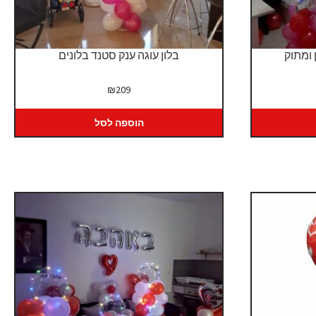
 ומתוק
בלון עוגה ענק סטנד בלונים
יר
₪
209
כחי
:
הוספה לסל
₪3