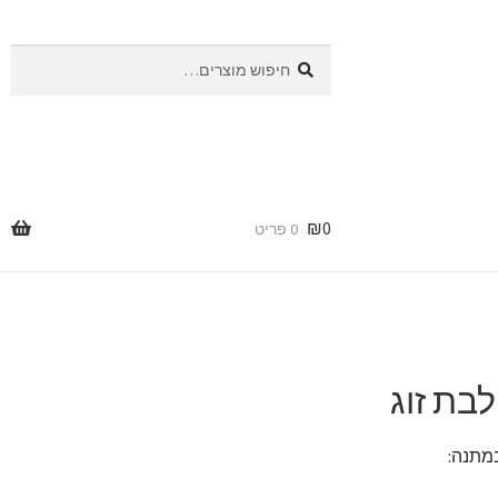
חיפוש
חיפוש
עבור:
₪
0
0 פריט
בת זוג
מתנה: