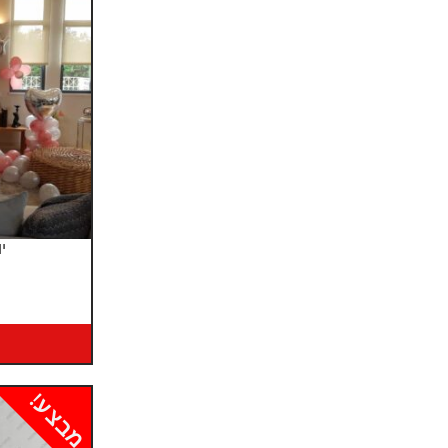
יו
מבצע!