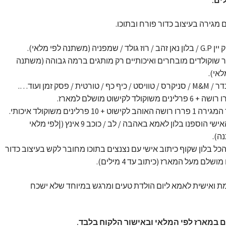
 מגירה בעיצוב כדור פורח ובתוכו.
ולד / שמפניה (משתנה לפי מלאי).
שוקולדים מובחרים ואיכותיים רק מותגים ברמה גבוהה (משתנה
לאי).
/ טוויסט / כיף כף / טורטית / פסק זמן ועוד….
 האוהב לקישוט + 10 פרלינים משוקולד איכותי.
לפן האישי הוספנו בלון לאמא באהבה / לב / כוכב 9 אינץ (|לפי מלאי
ה).
כל בלון שקוף כיתוב אישי עם נצנצים בתוכו מחובר לקש בעיצוב כדור
ושלם מעל המארז (כיתוב עד 4 מילים).
 ואישית לאמא ליום הולדת טעים ומרגש במיוחד שלא ישכח
ים במארז לפי המלאי ובאישור הלקוח בלבד.