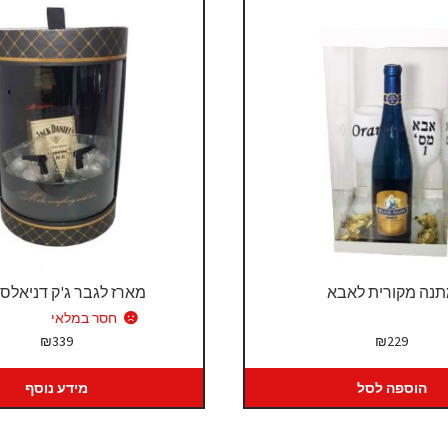
נה מקורית לאבא
מארז לגבר ג'ק דניאלס
חסר במלאי
₪
339
₪
229
הוספה לסל
מידע נוסף