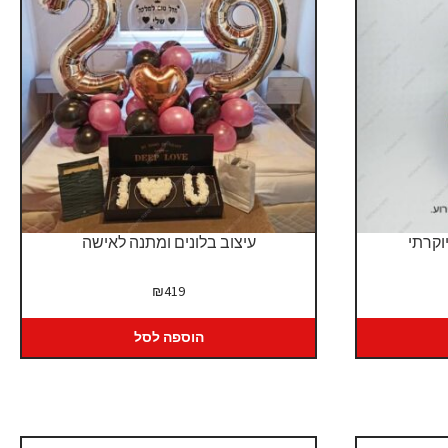
וקרתי
עיצוב בלונים ומתנה לאישה
יר
₪
419
כחי
:
הוספה לסל
₪2