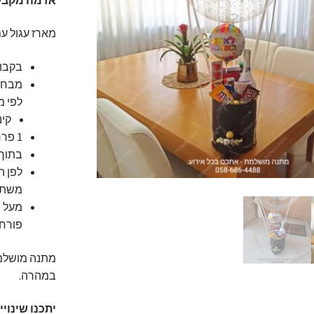
מארז עגול עם
בקבוק יין G.P / בלון נאן זהב / רוז ג
מבחר 
לפי מ
קינדר / M&M / סניקרס 
1 פררו רושה + 6 פרלינים משוקולד לקישוט מושלם למארז.
בתוך המגירה 1 פררו רושה
משתנ
מעל ה
פורח מ
מתנה מושלמת
במהרה.
יתכנו שינוי