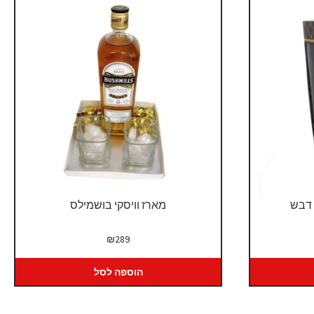
 דבש
מארז וויסקי בושמילס
₪
289
הוספה לסל