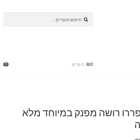
חיפוש
חיפוש
עבור:
₪
0
0 פריט
ררו רושה מפנק במיוחד מלא
ם: