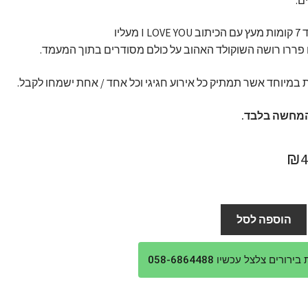
I LO מעליו
במיוחד אשר תמתיק כל אירוע חגיגי וכל אחד / אחת ישמחו לקבל.
מחשה בלבד.
חיר
המחיר
₪
ורי
הנוכחי
:
הוא:
הוספה לסל
₪449.
₪4
ורים צלצל עכשיו 058-6864488