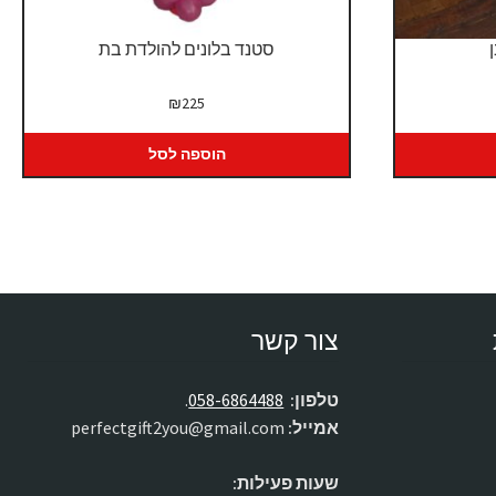
סטנד בלונים להולדת בת
₪
225
הוספה לסל
צור קשר
טלפון:
058-6864488
.
אמייל:
perfectgift2you@gmail.com
שעות פעילות: