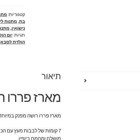
במיוחד
מלא
קטגוריות:
מתנ
באהבה
בת
,
מתנות לי
נישואין
,
מתנות
תגיות:
יום הו
הולדת לסבא
,
תיאור
מארז פררו ר
מארז פררו רושה מפנק במיוחד 
מושלם ומהמם ביופיו.