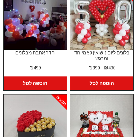
בלונים ליום נישואין 50 מיוחד
חדר אהבה מבלונים
ומרגש
המחיר
המחיר
₪
499
₪
390
₪
430
המקורי
הנוכחי
היה:
הוא:
הוספה לסל
הוספה לסל
₪390.
₪430.
מבצע!