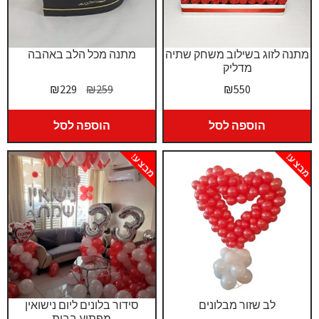
מתנה לזוג בשילוב משחק שתיה
מתנה מכל הלב באהבה
מדליק
המחיר
המחיר
₪
229
₪
259
₪
550
המקורי
הנוכחי
היה:
הוא:
הוספה לסל
הוספה לסל
₪229.
₪259.
מבצע!
מבצע!
לב שזור מבלונים
סידור בלונים ליום נישואין
מפתיע בבית