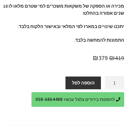
מכירה או הספקה של משקאות משכרים למי שטרם מלאו לו 18
שנים אסורה בהחלט!
יתכנו שינויים במארז לפי המלאי ובאישור הלקוח בלבד.
התמונות להמחשה בלבד.
המחיר
המחיר
₪
379
₪
419
המקורי
הנוכחי
היה:
הוא:
כמות
הוספה לסל
של
₪379.
₪419.
מארז
להזמנות בירורים צלצל עכשיו 058-6864488
מתנה
לזוג
עם
תמונה