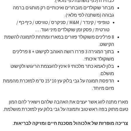
לבחירה (לפי משתנה לפי מלאי).
מבחר שוקולדים מובחרים ואיכותיים רק מותגים ברמה
גבוהה (משתנה לפי מלאי).
טופיפי / קינדר / M&M / סניקרס / טוויסט / כיף כף /
טורטית / פסק זמן שוקולדים מיני ועוד….
8 פרלינים משוקולד פזורים במארז ומתחת לתמונה להשמת
הקישוט.
בתוך המגירה 3 פררו רושה האוהב לקישוט + 8 פרלינים
משוקולד איכותי.
בלון לאמא כתר מלכותי 9 אינץ להעצמת הריגוש ולקישוט
מושלם.
הדפסת תמונה על גבי בלוק עץ 10*15 ס"מ למזכרת מהממת
מיום מיוחד.
מארז מתנה לזוג אשר יעצים את האהבה שלהם וישאיר להם המון
טעם מתוק בפה ראש טוב ותמונה על גבי בלוק עץ למזכרת מושלמת.
צריכה מופרזת של אלכוהול מסכנת חיים ומזיקה לבריאות.