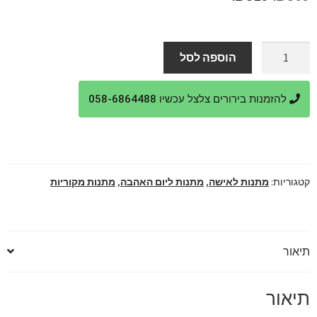
המקורי
הנוכחי
היה:
הוא:
כמות
הוספה לסל
של
₪319.
₪369.
מארז
להזמנות בירורים צלצל עכשיו 058-6864488
מתנה
לאישתי
באהבה
קטגוריות:
מתנות לאישה
,
מתנות ליום האהבה
,
מתנות מקוריות
תיאור
תיאור