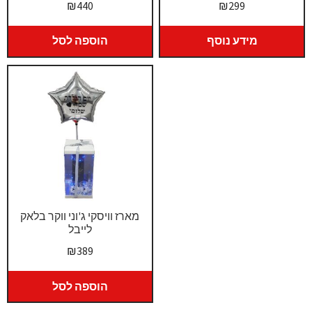
₪
440
₪
299
מידע נוסף
הוספה לסל
מארז וויסקי ג'וני ווקר בלאק
לייבל
₪
389
הוספה לסל