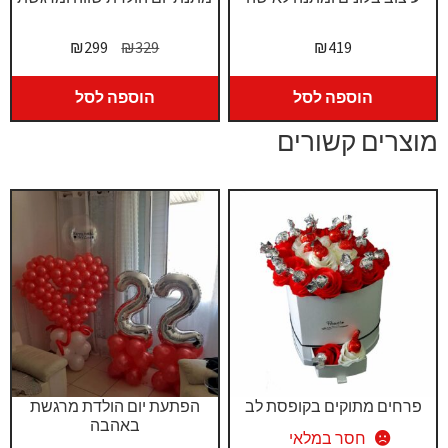
המחיר
המחיר
₪
299
₪
329
₪
419
המקורי
הנוכחי
היה:
הוא:
הוספה לסל
הוספה לסל
₪299.
₪329.
מוצרים קשורים
פרחים מתוקים בקופסת לב
הפתעת יום הולדת מרגשת
באהבה
חסר במלאי