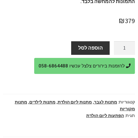
התמונות להמחשה בלבד.
₪
379
כמות
הוספה לסל
של
מארז
להזמנות בירורים צלצל עכשיו 058-6864488
מתנה
לאוהד
כדורגל
בעיצוב
מקורי
קטגוריות:
מתנות לגבר
,
מתנות ליום הולדת
,
מתנות לילדים
,
מתנות
אישי
מקוריות
ומפנק
תגית:
הפתעות ליום הולדת