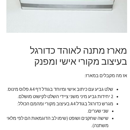
זר מתוק
בלונים בראשון לציון
מתנות בראשון לציון
מארז מתנה לאוהד כדורגל
תשלום
בעיצוב מקורי אישי ומפנק
מחירון משלוחי בלונים
אז מה מקבלים במארז:
קטלוג מוצרים
שלט גביע עם כיתוב אישי ומיוחד בגודל דף A4 פלוס מינוס.
2 יחידות גביע מיני משני ציידי השלט לקישוט מושלם.
בלוג
מגרש כדורגל בגודל A4 בעיצוב מקורי ומהמם הכולל:
שני שערים.
שישה שחקנים ושופט (שימו לב הדוגמאות הם לפי מלאי
משתנה).