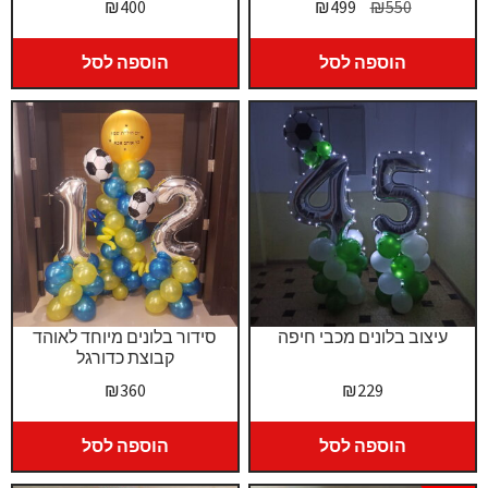
המחיר
המחיר
₪
400
₪
499
₪
550
המקורי
הנוכחי
היה:
הוא:
הוספה לסל
הוספה לסל
₪499.
₪550.
עיצוב בלונים מכבי חיפה
סידור בלונים מיוחד לאוהד
קבוצת כדורגל
₪
360
₪
229
הוספה לסל
הוספה לסל