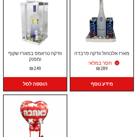
מארז אלכוהול וודקה פרבדה
וודקה טראמפ במארז שקוף
ומפנק
חסר במלאי
₪
249
₪
289
מידע נוסף
הוספה לסל