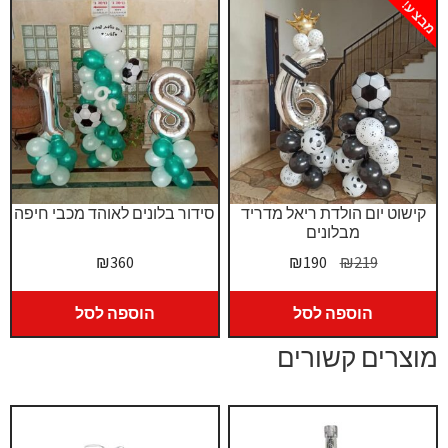
מבצע!
קישוט יום הולדת ריאל מדריד
סידור בלונים לאוהד מכבי חיפה
מבלונים
המחיר
המחיר
₪
360
₪
190
₪
219
המקורי
הנוכחי
היה:
הוא:
הוספה לסל
הוספה לסל
₪190.
₪219.
מוצרים קשורים