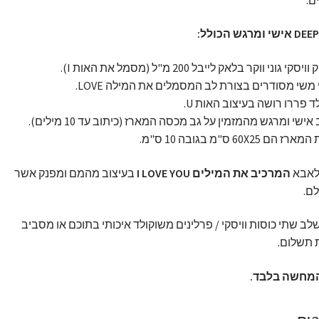
סקי גוני ווקר בלאק לייבל 200 מ"ל (מסמל את האות I).
משי מסודרים בצורת לב המסמלים את המילה LOVE.
ד פררו רושה בעיצוב האות U.
אישי ומרגש מהמזמין על גב מכסה המארז (כיתוב עד 10 מילים).
 הם 60X25 ס"מ בגובה 10 ס"מ.
לאבא
המרכיב את המילים I LOVE YOU
בעיצוב מהמם ומפנק אשר
לם.
לשלב שתי כוסות וויסקי / פרלינים משוקולד איכותי בתוכם או מסביב
 תשלום.
מחשה בלבד.