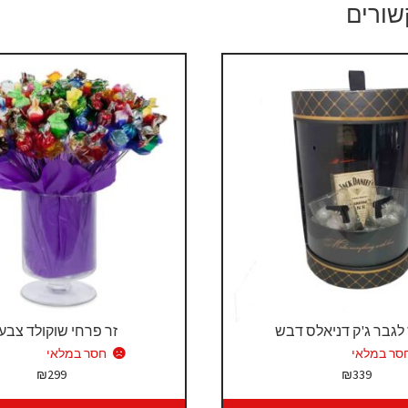
שורים
לגבר ג'ק דניאלס דבש
זר פרחי שוקולד צבעו
סר במלאי
חסר במלאי
₪
299
₪
339