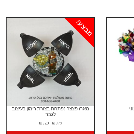
מבצע!
ני
מארז פצצה נפתחת בצורת רימון בעיצוב
לגבר
המחיר
המחיר
₪
329
₪
379
המקורי
הנוכחי