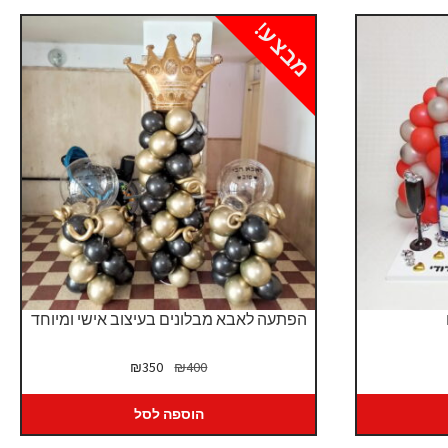
מבצע!
הפתעה לאבא מבלונים בעיצוב אישי ומיוחד
יר
המחיר
המחיר
₪
350
₪
400
כחי
המקורי
הנוכחי
:
היה:
הוא:
הוספה לסל
₪350.
₪400.
₪7