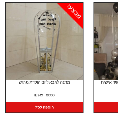
מבצע!
שה אישית
מתנה לאבא ליום הולדת מרגש
המחיר
המחיר
₪
349
₪
399
המקורי
הנוכחי
היה:
הוא:
הוספה לסל
₪349.
₪399.