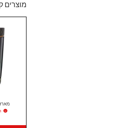
מוצרים ק
מארז 
ח