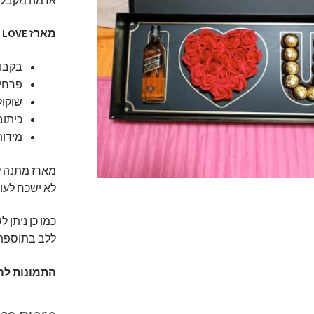
מארז DEEP LOVE אישי ומרגש הכולל:
בקבוק ווי
פרחי 
שוקול
כיתוב 
מידות המארז
מארז מתנה 
לא ישכח לעו
כמו כן ניתן 
ללב בתוספת
התמונות לה