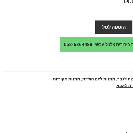
חיר
המחיר
₪
ורי
הנוכחי
:
הוא:
הוספה לסל
₪339.
₪3
ורים צלצל עכשיו 058-6864488
ות לגבר
,
מתנות ליום הולדת
,
מתנות מקוריות
דת לאבא