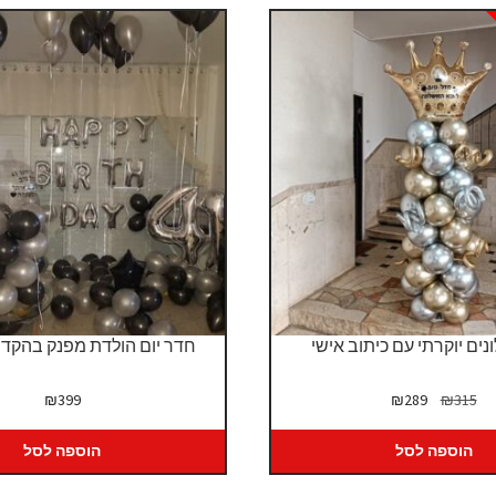
נים יוקרתי עם כיתוב אישי
חדר יום הולדת מפנק בהקד
המחיר
המחיר
₪
399
₪
289
₪
315
המקורי
הנוכחי
היה:
הוא:
הוספה לסל
הוספה לסל
₪289.
₪315.