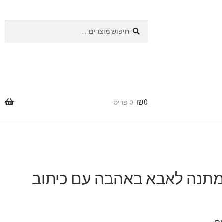
חיפוש
חיפוש
עבור:
₪
0
0 פריט
תנה לאבא באהבה עם כיתוב
ם: