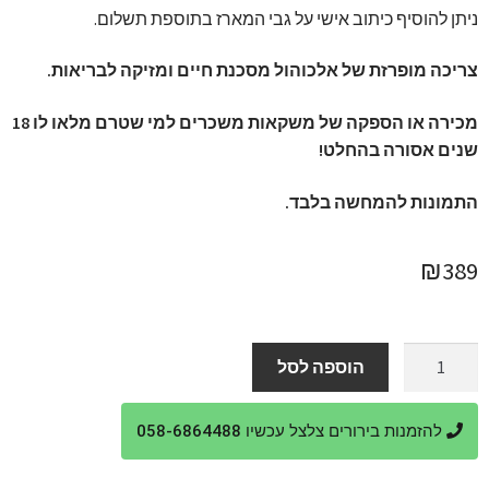
ניתן להוסיף כיתוב אישי על גבי המארז בתוספת תשלום.
צריכה מופרזת של אלכוהול מסכנת חיים ומזיקה לבריאות.
מכירה או הספקה של משקאות משכרים למי שטרם מלאו לו 18
שנים אסורה בהחלט!
התמונות להמחשה בלבד.
₪
389
כמות
הוספה לסל
של
מארז
להזמנות בירורים צלצל עכשיו 058-6864488
וויסקי
ג'וני