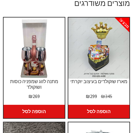
מוצרים משודרגים
מבצע!
מארז שוקולדים בעיצוב יוקרתי
מתנה לזוג שמפניה כוסות
ושוקולד
המחיר
המחיר
₪
269
₪
299
₪
345
המקורי
הנוכחי
היה:
הוא:
הוספה לסל
הוספה לסל
₪299.
₪345.