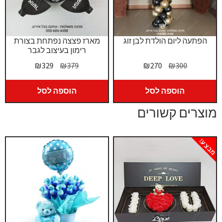
הפתעה ליום הולדת לבן זוג
מארז פצצה נפתחת בצורת
רימון בעיצוב לגבר
המחיר
המחיר
המחיר
המחיר
₪
329
₪
379
₪
270
₪
300
המקורי
הנוכחי
המקורי
הנוכחי
היה:
הוא:
היה:
הוא:
הוספה לסל
הוספה לסל
₪329.
₪379.
₪270.
₪300.
מוצרים קשורים
מבצע!