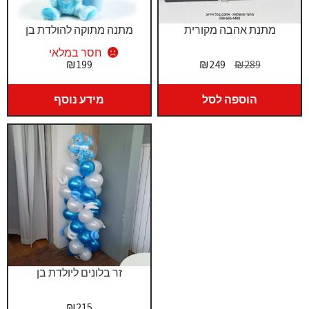
מתנת אהבה מקורית
מתנה מתוקה להולדת בן
חסר במלאי
המחיר
המחיר
₪
199
₪
249
₪
289
המקורי
הנוכחי
היה:
הוא:
הוספה לסל
מידע נוסף
₪249.
₪289.
זר בלונים ליולדת בן
₪
215