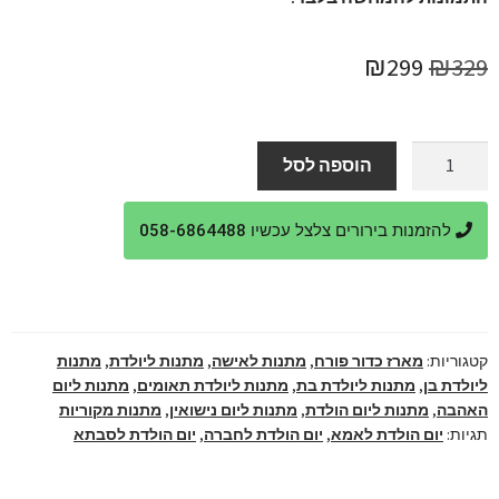
המחיר
המחיר
₪
299
₪
329
המקורי
הנוכחי
היה:
הוא:
כמות
הוספה לסל
של
₪299.
₪329.
מארז
להזמנות בירורים צלצל עכשיו 058-6864488
בלו
נאן
עם
כוסות
והקדשה
קטגוריות:
מארז כדור פורח
,
מתנות לאישה
,
מתנות ליולדת
,
מתנות
אישית
ליולדת בן
,
מתנות ליולדת בת
,
מתנות ליולדת תאומים
,
מתנות ליום
בעיצוב
האהבה
,
מתנות ליום הולדת
,
מתנות ליום נישואין
,
מתנות מקוריות
מיוחד
תגיות:
יום הולדת לאמא
,
יום הולדת לחברה
,
יום הולדת לסבתא