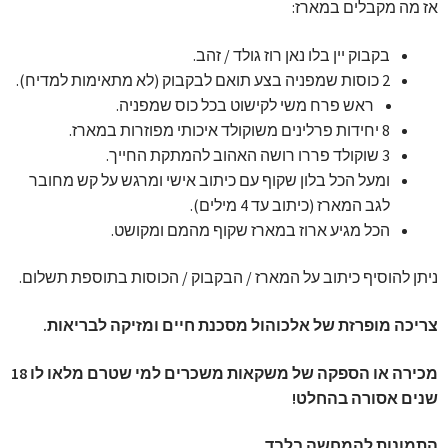
אז מה מקבלים במארז:
בקבוק יין בלו נאן רוז גולד / זהב.
2 כוסות שמפניה בצע תואם לבקבוק (לא מתאימות למדיח).
ראש פרח משי לקישוט בכל כוס שמפניה.
8 יחידות פרלינים משוקולד איכותי מפוזרות במארז.
3 שוקולד פררו רושה האהוב להמתקת החייך.
ומעל הכל בלון שקוף עם כיתוב אישי ומרגש על קש מחובר
לגב המארז (כיתוב עד 4 מילים).
הכל מגיע ארוז במארז שקוף מהמם ומקושט.
ניתן להוסיף כיתוב על המארז / הבקבוק / הכוסות בתוספת תשלום.
צריכה מופרזת של אלכוהול מסכנת חיים ומזיקה לבריאות.
מכירה או הספקה של משקאות משכרים למי שטרם מלאו לו 18
שנים אסורה בהחלט!
התמונות להמחשה בלבד.