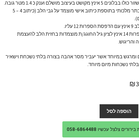
בלונים 5 אינץ מקושט בעיצוב מושלם וענק כ 1.4 מטר גובה.
בלון כתר מלכותי בתוספת כיתוב אישי מוצמד על גבי הלב (כיתוב 4 – 5
).
פרות 12 עליו.
זוג ספרות 14 אינץ לציון גיל החוגג/ת מוצמדות בחזית הלב להעצמת
ה והריגוש.
 ומרגש במיוחד אשר יעביר מסר אהבה בצורה בלתי נשכחת וישאיר
לתי נשכחות מיום מיוחד.
חיר
המחיר
₪
ורי
הנוכחי
:
הוא:
הוספה לסל
₪390.
₪4
ורים צלצל עכשיו 058-6864488