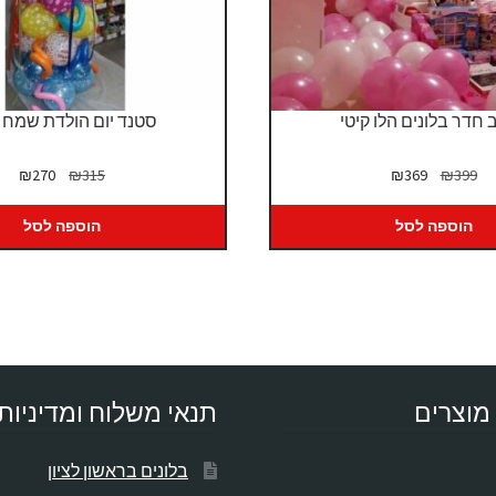
 חדר בלונים הלו קיטי
סטנד יום הולדת שמח ג
המחיר
המחיר
המחיר
המח
₪
270
₪
315
₪
369
₪
399
המקורי
הנוכחי
המקורי
הנו
היה:
הוא:
היה:
הוא
הוספה לסל
הוספה לסל
70.
₪315.
₪369.
₪399.
מוצרים
תנאי משלוח ומדיניות
בלונים בראשון לציון