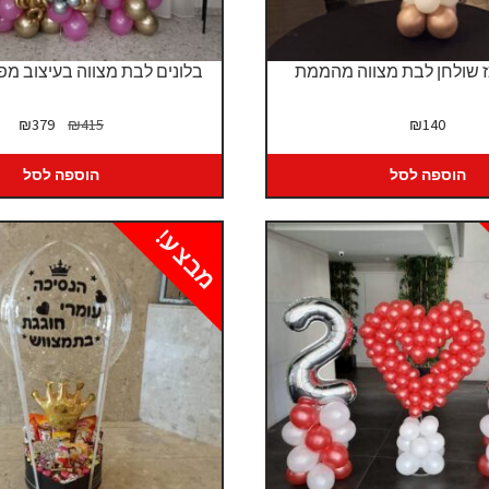
ז שולחן לבת מצווה מהממת
בלונים לבת מצווה בעיצוב מפו
המחיר
המח
₪
379
₪
415
₪
140
המקורי
הנו
היה:
הוא
הוספה לסל
הוספה לסל
79.
₪415.
מבצע!