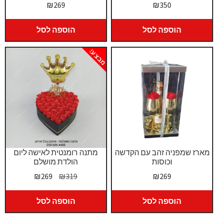
₪
269
₪
350
הוספה לסל
הוספה לסל
מבצע!
מארז שמפניה זהב עם הקדשה
מתנה רומנטית לאישה ליום
וכוסות
הולדת מושלם
המחיר
המחיר
₪
269
₪
319
₪
269
המקורי
הנוכחי
היה:
הוא:
הוספה לסל
הוספה לסל
₪269.
₪319.