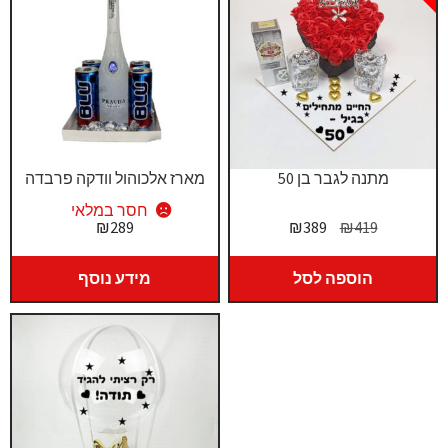
מתנה לגבר בן 50
מארז אלכוהול וודקה פרבדה
חסר במלאי
המחיר
המחיר
₪
289
₪
389
₪
419
המקורי
הנוכחי
היה:
הוא:
הוספה לסל
מידע נוסף
₪389.
₪419.