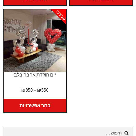
מבצע!
יום הולדת אהבה בלב
טווח
₪
850
–
₪
550
מחירים:
בחר אפשרויות
עד
חיפוש: