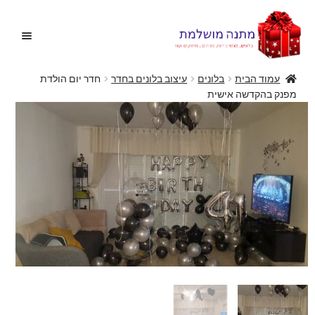
דלג
לדלג
לתוכן
לניווט
עמוד הבית
בלונים
עיצוב בלונים בחדר
חדר יום הולדת
מפנק בהקדשה אישית
בית
הרחב
בלונים
את
תפריט
הצעות נישואין
הילד
הרחב
מתנות מקוריות
את
תפריט
הרחב
מתנות ליולדת
הילד
את
תפריט
פרחים
הילד