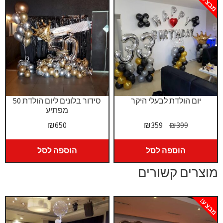
מבצע!
יום הולדת לבעלי היקר
סידור בלונים ליום הולדת 50
מפתיע
המחיר
המחיר
₪
650
₪
359
₪
399
המקורי
הנוכחי
היה:
הוא:
הוספה לסל
הוספה לסל
₪359.
₪399.
מוצרים קשורים
מבצע!