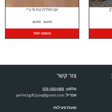
ב
יום הולדת כוח פי ג'יי
ח
המחיר
המחיר
₪
280
₪
299
רים:
המקורי
הנוכחי
היה:
הוא:
הוספה לסל
₪280.
₪299.
צור קשר
טלפון:
058-6864488
.
אמייל:
perfectgift2you@gmail.com
שעות פעילות: