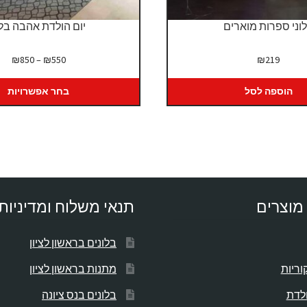
וני ספרות מוארים
יום הולדת אהבה בל
טוו
₪
850
–
₪
550
₪
219
מחי
הוספה לסל
בחר אפשרויות
עד
מוצרים
תנאי משלוח ומדיניות
בלונים בראשון לציון
וריות
מתנות בראשון לציון
ולדת
בלונים בנס ציונה