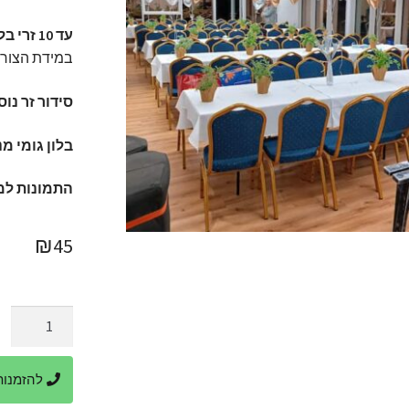
עד 10 זרי בלונים אין אנו מחייבים
במידת הצורך
סידור זר נוסף מעל 5 זרים בתוספת ת
בלון גומי מנופ
התמונות למ
₪
45
כמות
של
זר
להזמנות ביר
3
בלוני