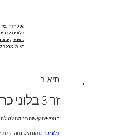
כרום
לקישוט
מרכז
קטגוריות:
בלונ
שולחן
בלונים לברית
נישואין
,
עיצוב
תגית:
מרכזי ש
תיאור
זר 3 בלוני כרום לקישוט מרכז שולחן
מחפשים קישוט מהמם לשולחנות הגעתם למקום הנכון, 
בלוני כרום
הם היפים והיוקרתיי