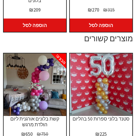
בלונים
המחיר
המחיר
₪
209
₪
270
₪
315
המקורי
הנוכחי
היה:
הוא:
הוספה לסל
הוספה לסל
₪270.
₪315.
מוצרים קשורים
מבצע!
סטנד בלוני ספרות 50 בהליום
קשת בלונים אורגנית ליום
הולדת מרגש
המחיר
המחיר
₪
650
₪
750
₪
225