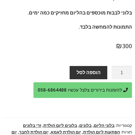
בלוני לבבות מוכספים בהליום מחזיקים כמה ימים.
התמונות להמחשה בלבד.
₪
300
כמות
הוספה לסל
של
זר
להזמנות בירורים צלצל עכשיו 058-6864488
בלוני
לבבות
בהליום
קטגוריות:
בלוני הליום
,
בלונים
,
בלונים ליום הולדת
,
זרי בלונים
תגיות:
הפתעות ליום הולדת
,
יום הולדת לאמא
,
יום הולדת לחבר
,
יום