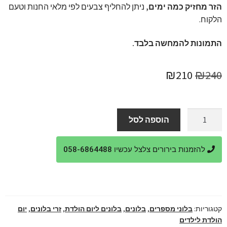
הזר מחזיק כמה ימים,
ניתן להחליף צבעים לפי מלאי החנות וטעם
הלקוח.
התמונות להמחשה בלבד.
המחיר
המחיר
₪
210
₪
240
המקורי
הנוכחי
היה:
הוא:
כמות
הוספה לסל
של
₪210.
₪240.
זר
להזמנות בירורים צלצל עכשיו 058-6864488
בלונים
לילדים
ליום
הולדת
קטגוריות:
בלוני מספרים
,
בלונים
,
בלונים ליום הולדת
,
זרי בלונים
,
יום
הולדת לילדים