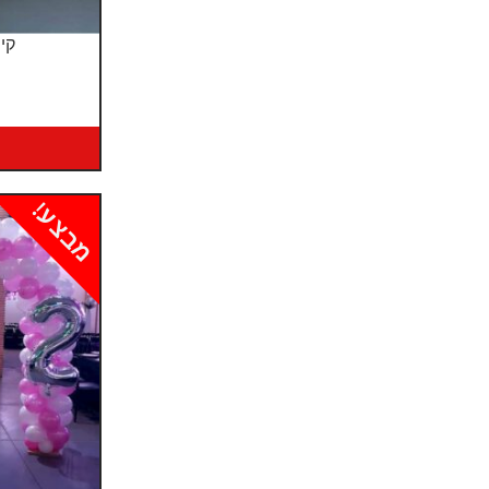
קיר
מבצע!