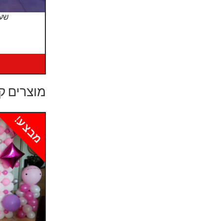
שער
מוצרים ק
מבצע!