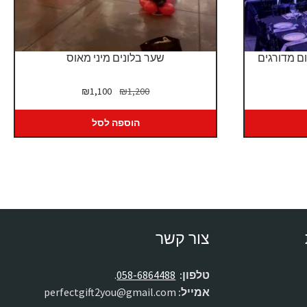
שער בלונים מיני מאוס
יר
המחיר
המחיר
₪
1,100
₪
1,200
כחי
המקורי
הנוכחי
:
היה:
הוא:
הוספה לסל
₪1,100.
₪1,200.
₪3
צור קשר
טלפון:
058-6864488
.
אמייל:
perfectgift2you@gmail.com