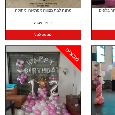
ר בלונים
מתנה לבת מצווה מפתיעה ומתוקה
יר
המחיר
המחיר
₪
349
₪
399
כחי
המקורי
הנוכחי
:
היה:
הוא:
הוספה לסל
₪349.
₪399.
₪3
מבצע!