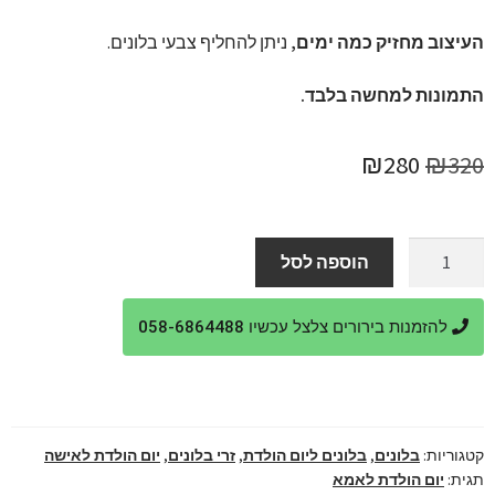
העיצוב מחזיק כמה ימים,
ניתן להחליף צבעי בלונים.
התמונות למחשה בלבד.
המחיר
המחיר
₪
280
₪
320
המקורי
הנוכחי
היה:
הוא:
כמות
הוספה לסל
של
₪280.
₪320.
זר
להזמנות בירורים צלצל עכשיו 058-6864488
בלונים
לאמא
באהבה
קטגוריות:
בלונים
,
בלונים ליום הולדת
,
זרי בלונים
,
יום הולדת לאישה
תגית:
יום הולדת לאמא