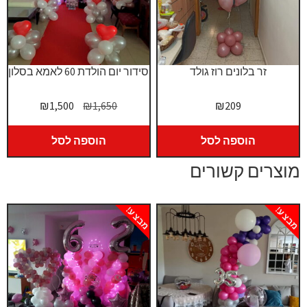
זר בלונים רוז גולד
סידור יום הולדת 60 לאמא בסלון
המחיר
המחיר
₪
1,500
₪
1,650
₪
209
המקורי
הנוכחי
היה:
הוא:
הוספה לסל
הוספה לסל
₪1,500.
₪1,650.
מוצרים קשורים
מבצע!
מבצע!