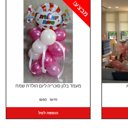
מבצע!
מעמד בלון סוכריה ליום הולדת שמח
המחיר
המחיר
₪
60
₪
70
המקורי
הנוכחי
היה:
הוא:
הוספה לסל
₪60.
₪70.