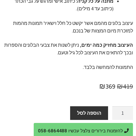
מתנה על כל קניה:
כיתוב אישי ומרגש על גבי הכתר
(כיתוב עד 4 מילים).
עיצוב בלונים מהמם אשר יקשט כל חלל וישאיר תמונות מהמות
למזכרת מיום המצוות של בנכם.
העיצוב מחזיק כמה ימים,
ניתן לשנות את צבעי הבלונים והספרות
ובכך להתאים את העיצוב לכל גיל וטעם.
התמונות להמחשה בלבד.
המחיר
המחיר
₪
369
₪
419
המקורי
הנוכחי
היה:
הוא:
כמות
הוספה לסל
של
₪369.
₪419.
זרי
להזמנות בירורים צלצל עכשיו 058-6864488
בלונים